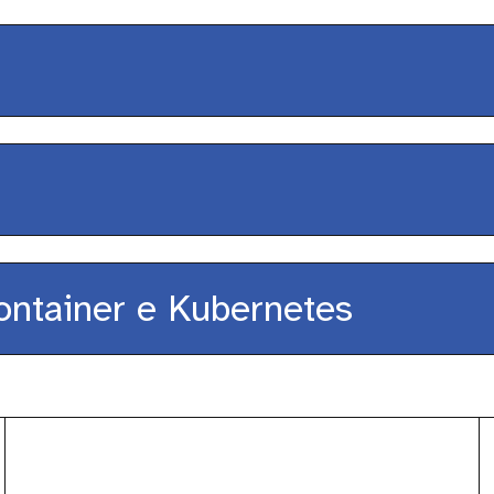
loper experience conference
ent Day
ontainer e Kubernetes
vOps Italia