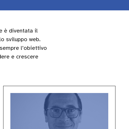
è diventata il
llo sviluppo web.
sempre l’obiettivo
dere e crescere
Daniel
Londero