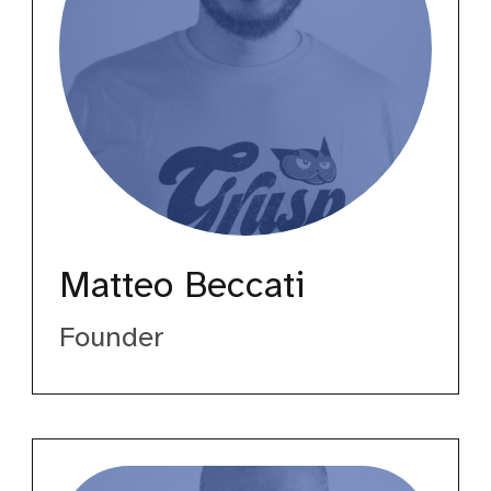
Matteo Beccati
Founder
Cesare
D’Amico