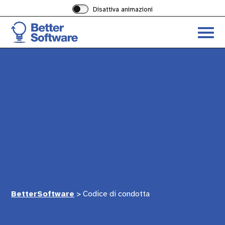
Disattiva animazioni
Acced
al
menu
ad
hambu
BetterSoftware
>
Codice di condotta