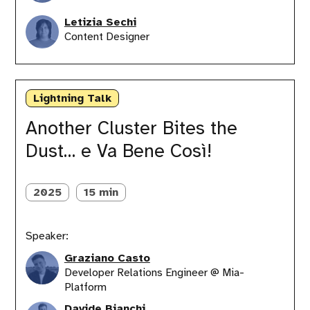
Letizia Sechi
Content Designer
Another
Cluster
Lightning Talk
Bites
the
Another Cluster Bites the
Dust…
Dust… e Va Bene Così!
e
Va
Bene
Così!
2025
15 min
Speaker:
Graziano Casto
Developer Relations Engineer @ Mia-
Platform
Davide Bianchi