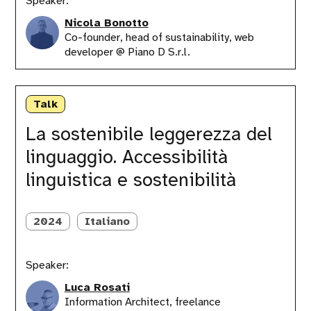
Speaker:
Nicola Bonotto
Co-founder, head of sustainability, web
developer @ Piano D S.r.l.
La
sostenibile
Talk
leggerezza
del
La sostenibile leggerezza del
linguaggio.
linguaggio. Accessibilità
Accessibilità
linguistica
linguistica e sostenibilità
e
sostenibilità
2024
Italiano
Speaker:
Luca Rosati
Information Architect, freelance