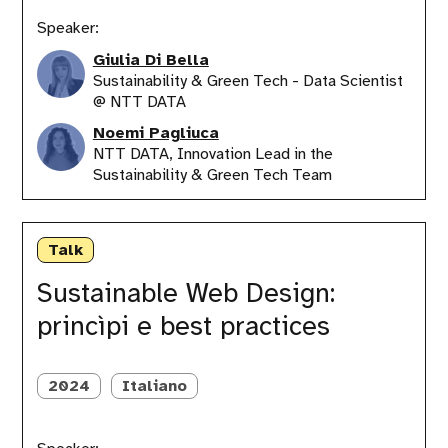
Speaker:
Giulia Di Bella
Sustainability & Green Tech - Data Scientist
@ NTT DATA
Noemi Pagliuca
NTT DATA, Innovation Lead in the
Sustainability & Green Tech Team
Sustainable
Web
Talk
Design:
princìpi
Sustainable Web Design:
e
princìpi e best practices
best
practices
2024
Italiano