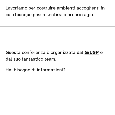
Lavoriamo per costruire ambienti accoglienti in
cui chiunque possa sentirsi a proprio agio.
Questa conferenza è organizzata dal
GrUSP
e
dal suo fantastico team.
Hai bisogno di informazioni?
Scrivici a
bettersoftware@grusp.org
TeamySystem
Piazza Luigi Einaudi, 10, 20124 Milano