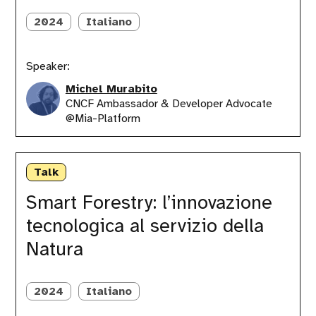
futuro
2024
Italiano
green
Speaker:
Michel Murabito
CNCF Ambassador & Developer Advocate
@Mia-Platform
Smart
Forestry:
Talk
l’innovazione
tecnologica
Smart Forestry: l’innovazione
al
tecnologica al servizio della
servizio
della
Natura
Natura
2024
Italiano