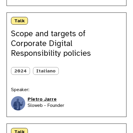
Scope
and
Talk
targets
of
Scope and targets of
Corporate
Corporate Digital
Digital
Responsibility
Responsibility policies
policies
2024
Italiano
Speaker:
Pietro Jarre
Sloweb - Founder
Software
Sustainability
Talk