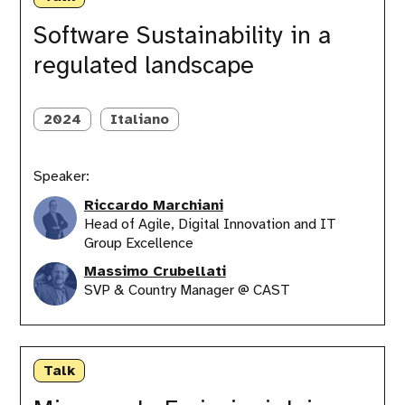
in
a
Software Sustainability in a
regulated
regulated landscape
landscape
2024
Italiano
Speaker:
Riccardo Marchiani
Head of Agile, Digital Innovation and IT
Group Excellence
Massimo Crubellati
SVP & Country Manager @ CAST
Misurare
le
Talk
Emissioni
dei