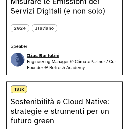
Misurare le Emissioni dei
Servizi
Servizi Digitali (e non solo)
Digitali
(e
non
solo)
2024
Italiano
Speaker:
Ilias Bartolini
Engineering Manager @ ClimatePartner / Co-
Founder @ Refresh Academy
Sostenibilità
e
Talk
Cloud
Native:
Sostenibilità e Cloud Native:
strategie
strategie e strumenti per un
e
strumenti
futuro green
per
un