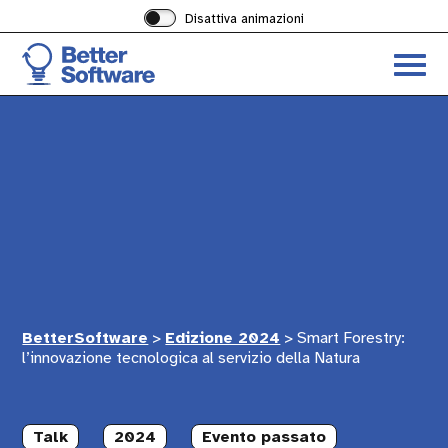
Disattiva animazioni
Acced
al
menu
ad
hambu
BetterSoftware
>
Edizione 2024
>
Smart Forestry:
l’innovazione tecnologica al servizio della Natura
Talk
2024
Evento passato