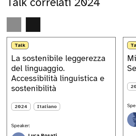
Talk correlati 2024
La
Misurar
sostenibile
le
Talk
Ta
leggerezza
Emissio
del
dei
La sostenibile leggerezza
Mi
linguaggio.
Servizi
del linguaggio.
Se
Accessibilità
Digitali
linguistica
(e
Accessibilità linguistica e
e
non
sostenibilità
solo)
sostenibilità
2
Spe
2024
Italiano
Speaker:
Luca Rosati