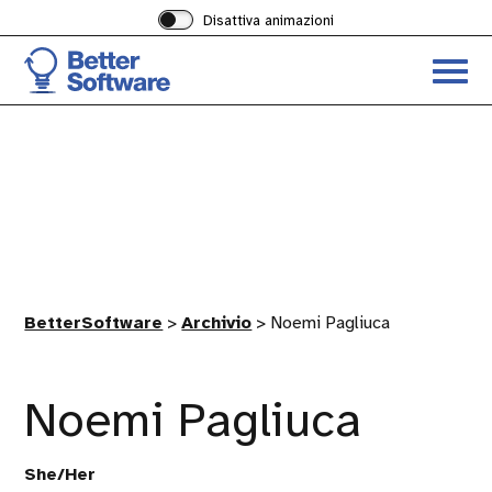
Disattiva animazioni
Acced
al
menu
ad
hambu
BetterSoftware
>
Archivio
>
Noemi Pagliuca
Noemi Pagliuca
She/Her