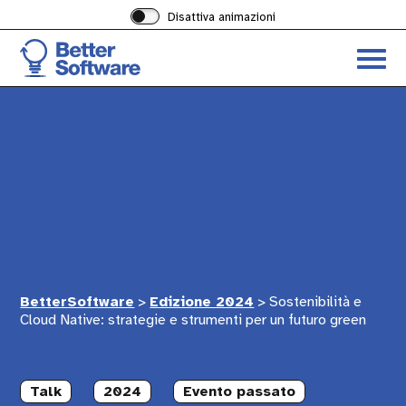
Disattiva animazioni
Acced
al
menu
ad
hambu
BetterSoftware
>
Edizione 2024
>
Sostenibilità e
Cloud Native: strategie e strumenti per un futuro green
Talk
2024
Evento passato