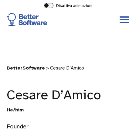
Disattiva animazioni
Acced
al
menu
ad
hambu
BetterSoftware
>
Cesare D’Amico
Cesare D’Amico
He/him
Founder