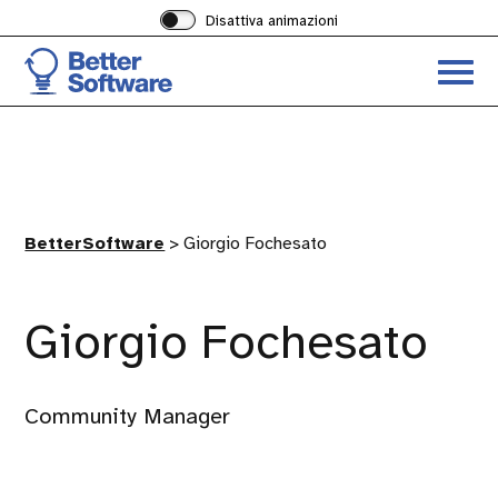
Disattiva animazioni
Acced
al
menu
ad
hambu
BetterSoftware
>
Giorgio Fochesato
Giorgio Fochesato
Community Manager