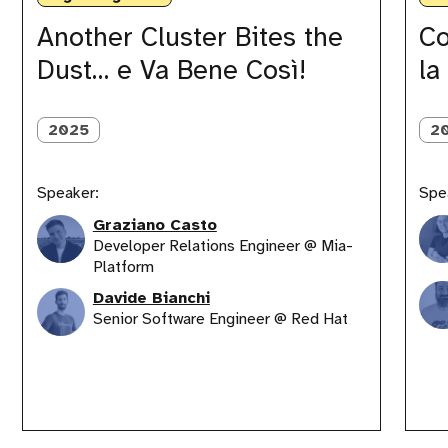
Bites
con
the
la
Another Cluster Bites the
Co
Dust…
commun
Dust… e Va Bene Così!
la
e
Va
Bene
Così!
2025
2
Speaker:
Spe
Graziano Casto
Developer Relations Engineer @ Mia-
Platform
Davide Bianchi
Senior Software Engineer @ Red Hat