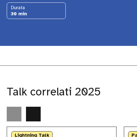
Durata
30 min
Talk correlati 2025
Another
Conver
Cluster
aperta
Lightning Talk
P