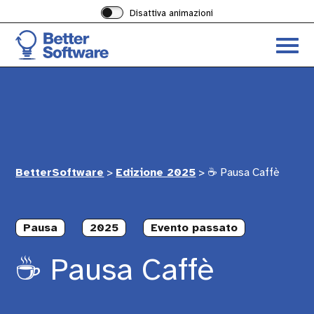
Disattiva animazioni
Acced
al
menu
ad
hambu
BetterSoftware
>
Edizione 2025
>
☕️ Pausa Caffè
Pausa
2025
Evento passato
☕️ Pausa Caffè